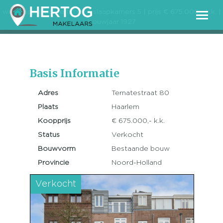
2
woonoppervlakte 121 m
| slaapkamers 5 | prijs € 675.000,- k.k. |
bouwjaar 1927
Basis Informatie
Adres
Ternatestraat 80
Plaats
Haarlem
Koopprijs
€ 675.000,- k.k.
Status
Verkocht
Bouwvorm
Bestaande bouw
Provincie
Noord-Holland
Verkocht