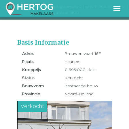
2
woonoppervlakte 67 m
| slaapkamers 2 | prijs € 395.000,- k.k. |
bouwjaar 1900
Basis Informatie
Adres
Brouwersvaart 16F
Plaats
Haarlem
Koopprijs
€ 395.000,- k.k.
Status
Verkocht
Bouwvorm
Bestaande bouw
Provincie
Noord-Holland
Verkocht