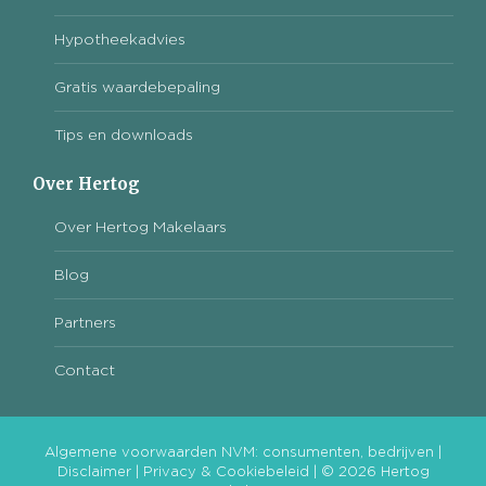
Hypotheekadvies
Gratis waardebepaling
Tips en downloads
Over Hertog
Over Hertog Makelaars
Blog
Partners
Contact
Algemene voorwaarden NVM:
consumenten
,
bedrijven
|
Disclaimer
|
Privacy & Cookiebeleid
| © 2026 Hertog