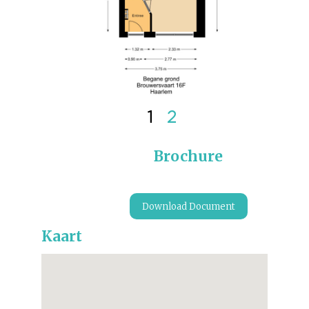
1
2
Brochure
Download Document
Kaart